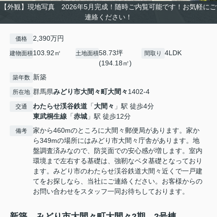
【外観】現地写真 2026年5月完成！随時ご内覧可能です！お気軽にご
連絡ください！
2,390万円
価格
103.92㎡
58.73坪
4LDK
建物面積
土地面積
間取り
(194.18㎡)
新築
築年数
群馬県
みどり市
大間々町大間々
1402-4
所在地
わたらせ渓谷鉄道
「
大間々
」駅 徒歩4分
交通
東武桐生線
「
赤城
」駅 徒歩12分
家から460mのところに大間々郵便局があります。家か
備考
ら349mの場所にはみどり市大間々庁舎があります。地
盤調査済みなので、防災面での安心感が増します。室内
環境まで左右する基礎は、強靭なベタ基礎となっており
ます。みどり市のわたらせ渓谷鉄道大間々近くで一戸建
てをお探しなら、当社にご連絡ください。お客様からの
お問い合わせをスタッフ一同お待ちしております。
新築 みどり市大間々町大間々2期 2号棟