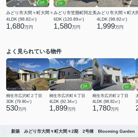
みどり市大間々町大間々
みどり市大間々町大
みどり市笠懸町阿左美
4LDK (98.82㎡)
4LDK (98.82㎡)
6DK (120.89㎡)
1,680
1,999
1,580
万円
万円
万円
よく見られている物件
桐生市広沢町２丁目
桐生市広沢町６丁目
桐生市広沢町２丁目
3DK (79.90㎡)
4LDK (92.34㎡)
4LDK (98.82㎡)
3
530
1,899
1,780
万円
万円
万円
新築 みどり市大間々町大間々2期 2号棟 Blooming Garden