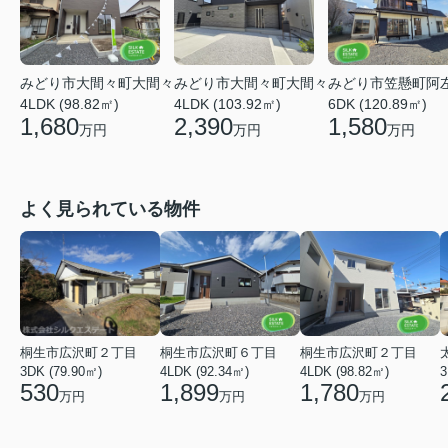
みどり市大間々町大間々
みどり市大間々町大間々
みどり市笠懸町阿
4LDK (98.82㎡)
4LDK (103.92㎡)
6DK (120.89㎡)
1,680
2,390
1,580
万円
万円
万円
よく見られている物件
桐生市広沢町２丁目
桐生市広沢町６丁目
桐生市広沢町２丁目
3DK (79.90㎡)
4LDK (92.34㎡)
4LDK (98.82㎡)
3
530
1,899
1,780
万円
万円
万円