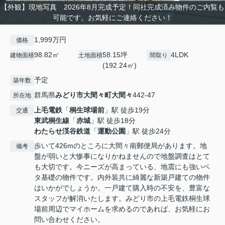
【外観】現地写真 2026年8月完成予定！同社完成済み物件のご内覧も
可能です。お気軽にご連絡ください！
1,999万円
価格
98.82㎡
58.15坪
4LDK
建物面積
土地面積
間取り
(192.24㎡)
予定
築年数
群馬県
みどり市
大間々町大間々
442-47
所在地
上毛電鉄
「
桐生球場前
」駅 徒歩19分
交通
東武桐生線
「
赤城
」駅 徒歩18分
わたらせ渓谷鉄道
「
運動公園
」駅 徒歩24分
歩いて426mのところに大間々南郵便局があります。地
備考
盤が弱いと大惨事になりかねませんので地盤調査はとて
も大切です。今ニーズが高まっている、地震にも強いベ
タ基礎の物件です。内外装共に綺麗な新築戸建ての物件
はいかがでしょうか。一戸建て購入時の不安を、豊富な
スタッフが解消いたします。みどり市の上毛電鉄桐生球
場前周辺でマイホームを求めるのであれば、お気軽にお
問い合わせください。