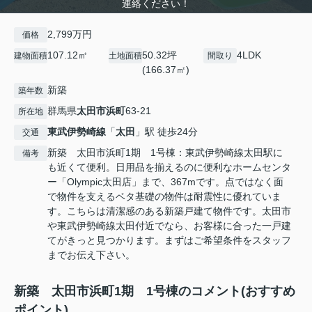
連絡ください！
2,799万円
価格
107.12㎡
50.32坪
4LDK
建物面積
土地面積
間取り
(166.37㎡)
新築
築年数
群馬県
太田市
浜町
63-21
所在地
東武伊勢崎線
「
太田
」駅 徒歩24分
交通
新築 太田市浜町1期 1号棟：東武伊勢崎線太田駅に
備考
も近くて便利。日用品を揃えるのに便利なホームセンタ
ー「Olympic太田店」まで、367mです。点ではなく面
で物件を支えるベタ基礎の物件は耐震性に優れていま
す。こちらは清潔感のある新築戸建て物件です。太田市
や東武伊勢崎線太田付近でなら、お客様に合った一戸建
てがきっと見つかります。まずはご希望条件をスタッフ
までお伝え下さい。
新築 太田市浜町1期 1号棟のコメント(おすすめ
ポイント)