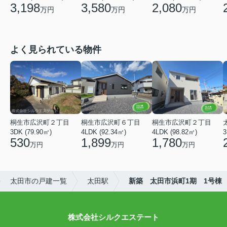
3,580
2,080
3,198
万円
万円
万円
よく見られている物件
桐生市広沢町２丁目
桐生市広沢町６丁目
桐生市広沢町２丁目
3DK (79.90㎡)
4LDK (92.34㎡)
4LDK (98.82㎡)
3
530
1,899
1,780
万円
万円
万円
太田市の戸建一覧
太田駅
新築 太田市浜町1期 1号棟
株式会社シルクエステート