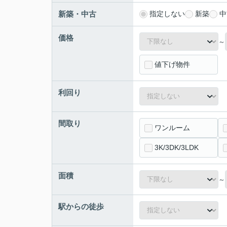
新築・中古
指定しない
新築
中
価格
～
値下げ物件
利回り
間取り
ワンルーム
3K/3DK/3LDK
面積
～
駅からの徒歩