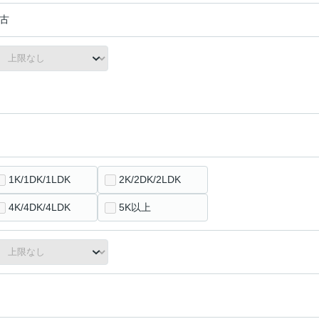
古
1K/1DK/1LDK
2K/2DK/2LDK
4K/4DK/4LDK
5K以上