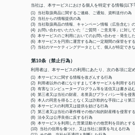
当社は、本サービスにおける個人を特定する情報(以下
(1) 当社取扱商品に関するご連絡、ご通知、資料送付の為
(2) 当社からの情報提供の為
(3) 当社取扱商品の情報、キャンペーン情報（広告含む）
(4) お問い合わせいただいた「ご質問・ご意見等」に対
(5) 本サービスのご利用においてのお問い合わせ・発生
(6) 本サービスを円滑に運営する為に一定期間の保管をす
(7) 当社のマーケティングデータとして、個人が特定でき
第10条（禁止行為）
利用者は、本サービスの利用にあたり、次の各項に定
(1) 本サービスに関する情報を改ざんする行為
(2) 利用者以外の者になりすまして本サービスを利用する
(3) 有害なコンピュータープログラム等を送信又は書き込
(4) 第三者又は当社の財産、名誉及びプライバシー等を侵
(5) 本人の同意を得ることなく又は詐欺的な手段により
(6) 本サービスの利用又は提供を妨げる行為
(7) 第三者又は当社の著作権その他の知的財産権を侵害す
(8) 法令又は公序良俗に反する行為
(9) 本サービスを利用した営業活動その他営利を目的とす
(10) 当社の信用を傷つけ、又は当社に損害を与える行為
(11) その他、当社が不適切と判断した行為