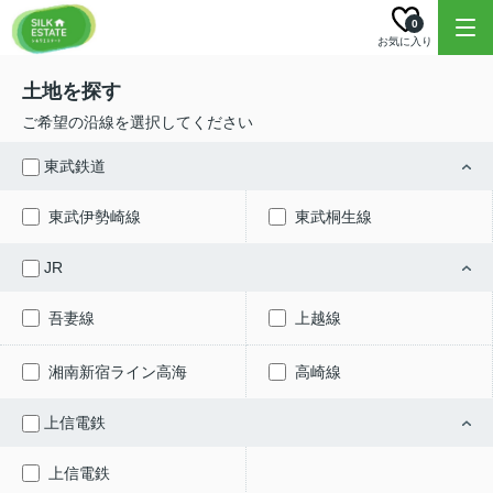
0
お気に入り
土地を探す
ご希望の沿線を選択してください
東武鉄道
東武伊勢崎線
東武桐生線
JR
吾妻線
上越線
湘南新宿ライン高海
高崎線
上信電鉄
上信電鉄