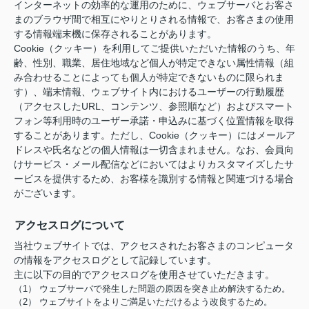
インターネットの効率的な運用のために、ウェブサーバとお客さ
まのブラウザ間で相互にやりとりされる情報で、お客さまの使用
する情報端末機に保存されることがあります。
Cookie（クッキー）を利用してご提供いただいた情報のうち、年
齢、性別、職業、居住地域など個人が特定できない属性情報（組
み合わせることによっても個人が特定できないものに限られま
す）、端末情報、ウェブサイト内におけるユーザーの行動履歴
（アクセスしたURL、コンテンツ、参照順など）およびスマート
フォン等利用時のユーザー承諾・申込みに基づく位置情報を取得
することがあります。ただし、Cookie（クッキー）にはメールア
ドレスや氏名などの個人情報は一切含まれません。なお、会員向
けサービス・メール配信などにおいてはよりカスタマイズしたサ
ービスを提供するため、お客様を識別する情報と関連づける場合
がございます。
アクセスログについて
当社ウェブサイトでは、アクセスされたお客さまのコンピュータ
の情報をアクセスログとして記録しています。
主に以下の目的でアクセスログを使用させていただきます。
（1） ウェブサーバで発生した問題の原因を突き止め解決するため。
（2） ウェブサイトをよりご満足いただけるよう改良するため。