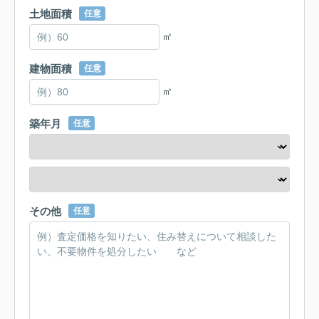
土地面積
任意
㎡
建物面積
任意
㎡
築年月
任意
その他
任意