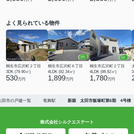
よく見られている物件
桐生市広沢町２丁目
桐生市広沢町６丁目
桐生市広沢町２丁目
3DK (79.90㎡)
4LDK (92.34㎡)
4LDK (98.82㎡)
3
530
1,899
1,780
万円
万円
万円
太田市の戸建一覧
竜舞駅
新築 太田市飯塚町第6期 4号棟
株式会社シルクエステート