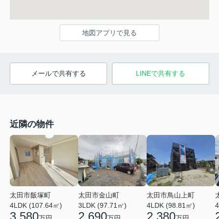
地図アプリで見る
メールで共有する
LINEで共有する
近隣の物件
太田市飯塚町
太田市金山町
太田市鳥山上町
4LDK (107.64㎡)
3LDK (97.71㎡)
4LDK (98.81㎡)
4
3,580
2,690
2,380
万円
万円
万円