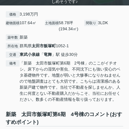
しめそうです♪
3,198万円
価格
107.64㎡
58.78坪
3LDK
建物面積
土地面積
間取り
(194.34㎡)
新築
築年数
群馬県
太田市
飯塚町
1052-1
所在地
東武小泉線
「
竜舞
」駅 徒歩30分
交通
「新築 太田市飯塚町第6期 2号棟」のここがイチオ
備考
シ。床下からの湿気や害虫、不同沈下にも強い安心のベ
タ基礎物件です。地盤が弱いと大惨事になりかねません
ので地盤調査はとても大切です。こちらは清潔感のある
新築戸建て物件です。当社で不動産を探しませんか。人
生に何度とない不動産購入だからこそ、当社にお任せく
ださい。数多くの不動産情報を取り扱っております。
新築 太田市飯塚町第6期 4号棟のコメント(おす
すめポイント)