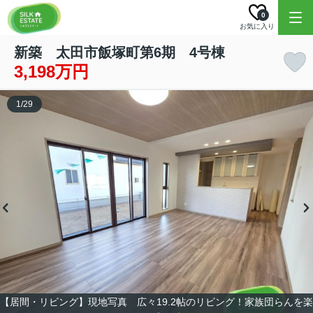
0
お気に入り
新築 太田市飯塚町第6期 4号棟
3,198万円
1
/
29
【居間・リビング】現地写真 広々19.2帖のリビング！家族団らんを楽