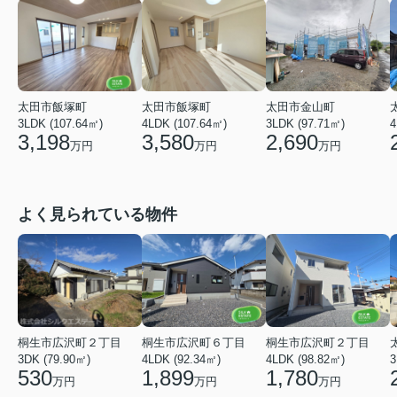
太田市飯塚町
太田市金山町
太田市飯塚町
4LDK (107.64㎡)
3LDK (97.71㎡)
4
3LDK (107.64㎡)
3,580
2,690
3,198
万円
万円
万円
よく見られている物件
桐生市広沢町２丁目
桐生市広沢町６丁目
桐生市広沢町２丁目
3DK (79.90㎡)
4LDK (92.34㎡)
4LDK (98.82㎡)
3
530
1,899
1,780
万円
万円
万円