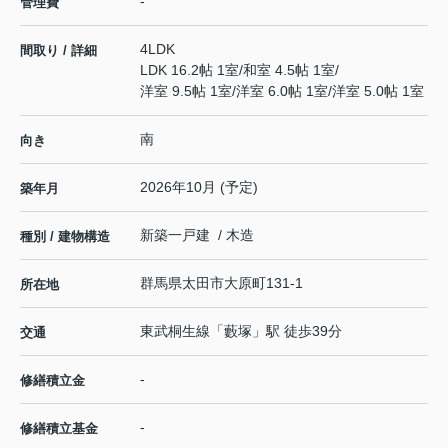
-
管理費
4LDK
間取り / 詳細
LDK 16.2帖 1室
/
和室 4.5帖 1室
/
洋室 9.5帖 1室
/
洋室 6.0帖 1室
/
洋室 5.0帖 1室
南
向き
2026年10月 (予定)
築年月
新築一戸建 / 木造
種別 / 建物構造
群馬県
太田市
大原町
131-1
所在地
東武桐生線
「
藪塚
」駅 徒歩39分
交通
-
修繕積立金
-
修繕積立基金