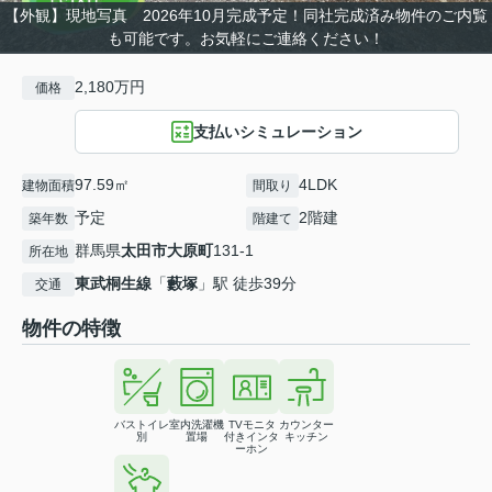
【外観】現地写真 2026年10月完成予定！同社完成済み物件のご内覧
も可能です。お気軽にご連絡ください！
2,180万円
価格
支払いシミュレーション
97.59㎡
4LDK
建物面積
間取り
予定
2階建
築年数
階建て
群馬県
太田市
大原町
131-1
所在地
東武桐生線
「
藪塚
」駅 徒歩39分
交通
物件の特徴
バストイレ
室内洗濯機
TVモニタ
カウンター
別
置場
付きインタ
キッチン
ーホン