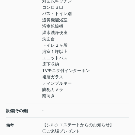
対面式キッチン
コンロ３口
バス・トイレ別
追焚機能浴室
浴室乾燥機
温水洗浄便座
洗面台
トイレ２ヶ所
浴室１坪以上
ユニットバス
床下収納
TVモニタ付インターホン
複層ガラス
ディンプルキー
防犯カメラ
南向き
-
設備(その他)
【シルクエステートからのお知らせ】
備考
〇ご来場プレゼント