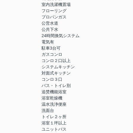
室内洗濯機置場
フローリング
プロパンガス
公営水道
公共下水
24時間換気システム
電気有
駐車3台可
ガスコンロ
コンロ２口以上
システムキッチン
対面式キッチン
コンロ３口
バス・トイレ別
追焚機能浴室
浴室乾燥機
温水洗浄便座
洗面台
トイレ２ヶ所
浴室１坪以上
ユニットバス