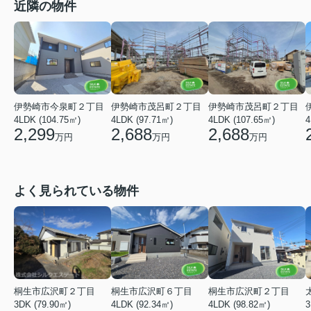
近隣の物件
伊勢崎市茂呂町２丁目
伊勢崎市茂呂町２丁目
伊勢崎市今泉町２丁目
4LDK (97.71㎡)
4LDK (107.65㎡)
4LDK (104.75㎡)
4
2,688
2,688
2,299
万円
万円
万円
よく見られている物件
桐生市広沢町２丁目
桐生市広沢町６丁目
桐生市広沢町２丁目
3DK (79.90㎡)
4LDK (92.34㎡)
4LDK (98.82㎡)
3