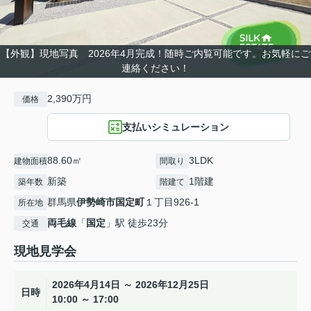
【外観】現地写真 2026年4月完成！随時ご内覧可能です。お気軽にご
連絡ください！
2,390万円
価格
支払いシミュレーション
88.60㎡
3LDK
建物面積
間取り
新築
1階建
築年数
階建て
群馬県
伊勢崎市
国定町
１丁目926-1
所在地
両毛線
「
国定
」駅 徒歩23分
交通
現地見学会
2026年4月14日 ～ 2026年12月25日
日時
10:00 ～ 17:00