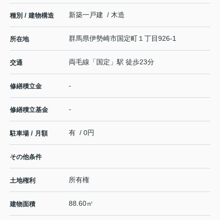
新築一戸建 / 木造
種別 / 建物構造
群馬県
伊勢崎市
国定町
１丁目926-1
所在地
両毛線
「
国定
」駅 徒歩23分
交通
-
修繕積立金
-
修繕積立基金
有 / 0円
駐車場 / 月額
その他条件
所有権
土地権利
88.60㎡
建物面積