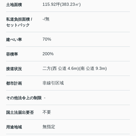
115.92坪(383.23㎡)
土地面積
-/無
私道負担面積 /
セットバック
70%
建ぺい率
200%
容積率
二方(西 公道 4.6m)(南 公道 9.3m)
接道状況
非線引区域
都市計画
-
その他法令上の制限
不要
国土法届出要否
無指定
用途地域