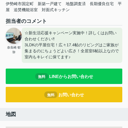
伊勢崎市国定町
新築一戸建て
地盤調査済
長期優良住宅
平
屋
追焚機能浴室
対面式キッチン
担当者のコメント
☆新生活応援キャンペーン実施中！詳しくはお問い
合わせください‼
3LDKの平屋住宅！広々17.4帖のリビングはご家族が
奈良崎 郁
集まるのにちょうどよい広さ！全居室6帖以上なので
弥
室内もキレイに保てます♪
LINEからお問い合わせ
無料
お問い合わせ
無料
地図