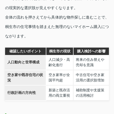
の現実的な選択肢が見えやすくなります。
全体の流れを押さえてから具体的な物件探しに進むことで、
桐生市の住宅事情を踏まえた無理のないマイホーム購入につ
ながります。
確認したいポイント
桐生市の現状
購入検討への影響
人口減少・高
将来の住み替えや
人口動向と世帯構成
齢化進行
売却を意識
空き家や既存住宅の状
空き家率が全
中古住宅や空き家
況
国平均超
活用の選択肢増加
新築と既存活
補助制度や支援策
行政計画の方向性
用の両立重視
の活用検討