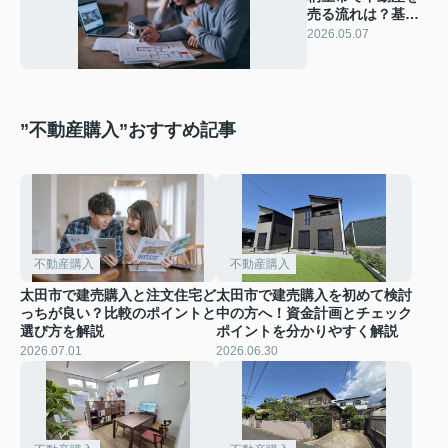
売る流れは？基本
を押さえて初めて
2026.05.07
でも安心売却
”不動産購入”おすすめ記事
不動産購入
不動産購入
太田市で建売購入と注文住宅ど
太田市で建売購入を初めて検討
っちが良い？比較のポイントと
中の方へ！資金計画とチェック
選び方を解説
ポイントを分かりやすく解説
2026.07.01
2026.06.30