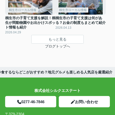
桐生市ローカル情報
桐生市ローカル情報
桐生市の子育て支援を解説！桐
桐生市の子育て支援は何があ
生が岡動物園やお出かけスポッ
る？お金の制度もまとめて紹介
ト情報も紹介
2026.04.13
2026.04.29
もっと見る
ブログトップへ
外食するならどこがおすすめ？地元グルメも楽しめる人気店を厳選紹介
株式会社シルクエステート
0277-46-7846
お問い合わせ
〒379-2304