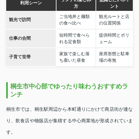
利用シーン
方
ント
ご当地丼と麺類
観光ルートと店
観光で訪問
の食べ比べ
の位置関係
短時間で食べら
提供時間とボリ
仕事の合間
れる定食類
ューム
家族で楽しむ落
座席形態と駐車
子育て世帯
ち着いた昼食
場の有無
桐生市中心部でゆったり味わうおすすめラ
ンチ
桐生市では、桐生駅周辺から本町通りにかけて商店街が連な
り、飲食店や物販店が集積する中心商業地が形成されていま
す。