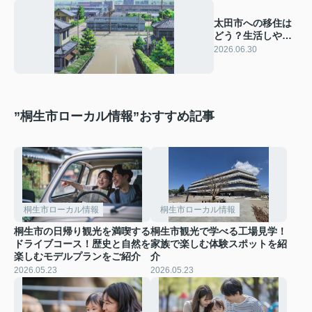
太田市への移住は
どう？生活しやす
さやローカル情報
2026.06.30
を詳しく紹介
”桐生市ローカル情報”おすすめ記事
桐生市ローカル情報
桐生市ローカル情報
桐生市の日帰り観光を満喫する
桐生市観光で学べる工場見学！
ドライブコース！歴史と自然を
家族で楽しむ体験スポットを紹
楽しむモデルプランをご紹介
介
2026.05.23
2026.05.23