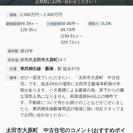
お気軽にお問い合わせください！
2,080万円～2,480万円
価格
94.39㎡～
58.86坪～
3LDK
建物面積
土地面積
間取り
128.35㎡
99.74坪
(194.61㎡～
329.73㎡)
築15年
築年数
群馬県
太田市
大原町
14-7
所在地
東武桐生線
「
藪塚
」駅 徒歩37分
交通
ぜひ一度見ていただきたい、「太田市大原町 中古住
備考
宅」です。徒歩26分の場所に太田市立藪塚本町南小学
校があります。ベタ基礎による建築の為、床下からの嫌
な湿気も気になりません。前面道路6m以上の物件で
す。不動産について何かお困りのことなどがございまし
たら、東武桐生線藪塚周辺の地域に強い当社スタッフま
でお問い合わせください。
太田市大原町 中古住宅のコメント(おすすめポイ