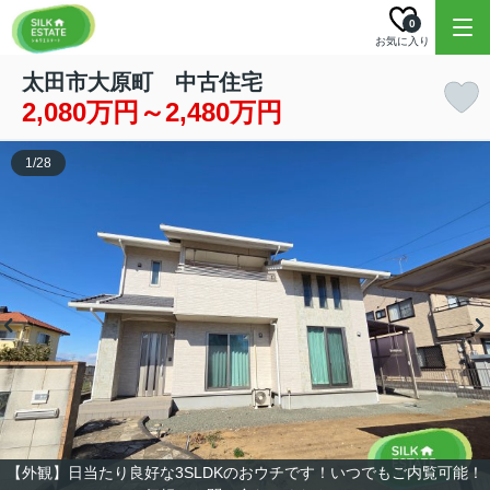
0
お気に入り
太田市大原町 中古住宅
2,080万円～2,480万円
1
/
28
【外観】日当たり良好な3SLDKのおウチです！いつでもご内覧可能！