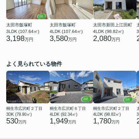
太田市飯塚町
太田市新田上江田町
太田市飯塚町
4LDK (107.64㎡)
4LDK (98.82㎡)
3
3LDK (107.64㎡)
3,580
2,080
3,198
万円
万円
万円
よく見られている物件
桐生市広沢町２丁目
桐生市広沢町６丁目
桐生市広沢町２丁目
3DK (79.90㎡)
4LDK (92.34㎡)
4LDK (98.82㎡)
3
530
1,949
1,780
万円
万円
万円