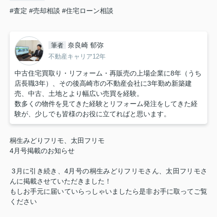
#査定
#売却相談
#住宅ローン相談
奈良崎 郁弥
筆者
不動産キャリア12年
中古住宅買取り・リフォーム・再販売の上場企業に8年（うち
店長職3年）、その後高崎市の不動産会社に3年勤め新築建
売、中古、土地とより幅広い売買を経験。
数多くの物件を見てきた経験とリフォーム発注をしてきた経
験が、少しでも皆様のお役に立てればと思います。
桐生みどりフリモ、太田フリモ
4
月号掲載のお知らせ
3
月に引き続き、
4
月号の桐生みどりフリモさん、太田フリモさ
んに掲載させていただきました！
もしお手元に届いていらっしゃいましたら是非お手に取ってご覧
ください