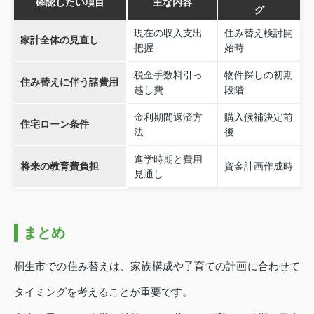
確認したい項目
主な内容
グ
現在の収入支出
住み替え検討開
家計全体の見直し
把握
始時
税金手数料引っ
物件探しの初期
住み替えに伴う諸費用
越し費
段階
金利期間返済方
購入候補決定前
住宅ローン条件
法
後
進学時期と費用
将来の教育費負担
資金計画作成時
見通し
まとめ
桐生市での住み替えは、家族構成や子育ての計画に合わせて
タイミングを考えることが重要です。