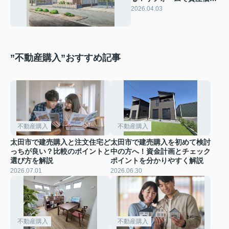
を高める方法 桐生市で空家
2026.04.03
を活用する具体的なステッ
プを紹介
”不動産購入”おすすめ記事
不動産購入
不動産購入
太田市で建売購入と注文住宅ど
太田市で建売購入を初めて検討
っちが良い？比較のポイントと
中の方へ！資金計画とチェック
選び方を解説
ポイントを分かりやすく解説
2026.07.01
2026.06.30
不動産購入
不動産購入