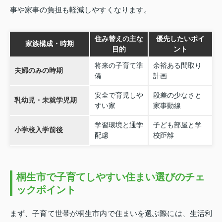
事や家事の負担も軽減しやすくなります。
住み替えの主な
優先したいポイ
家族構成・時期
目的
ント
将来の子育て準
余裕ある間取り
夫婦のみの時期
備
計画
安全で育児しや
段差の少なさと
乳幼児・未就学児期
すい家
家事動線
学習環境と通学
子ども部屋と学
小学校入学前後
配慮
校距離
桐生市で子育てしやすい住まい選びのチェ
ックポイント
まず、子育て世帯が桐生市内で住まいを選ぶ際には、生活利