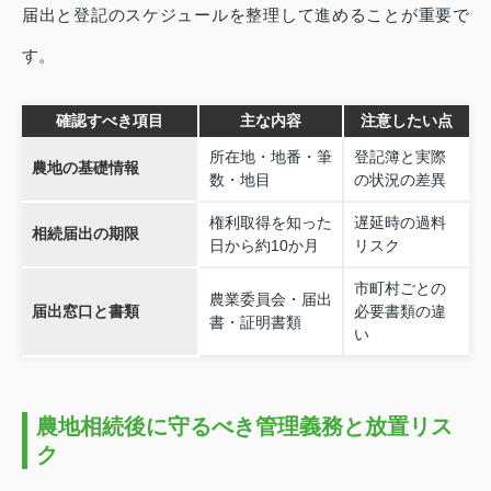
届出と登記のスケジュールを整理して進めることが重要で
す。
確認すべき項目
主な内容
注意したい点
所在地・地番・筆
登記簿と実際
農地の基礎情報
数・地目
の状況の差異
権利取得を知った
遅延時の過料
相続届出の期限
日から約10か月
リスク
市町村ごとの
農業委員会・届出
届出窓口と書類
必要書類の違
書・証明書類
い
農地相続後に守るべき管理義務と放置リス
ク