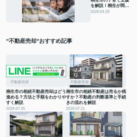
桐生市の子育て支援
を解説！桐生が岡動
物園やお出かけスポ
2026.04.29
ット情報も紹介
”不動産売却”おすすめ記事
不動産売却
不動産売却
桐生市の相続不動産売却はどう
桐生市の相続不動産は売るか残
進める？方法と手順をわかりや
すか？不動産の判断基準と手続
すく解説
きの流れを解説
2026.07.25
2026.07.21