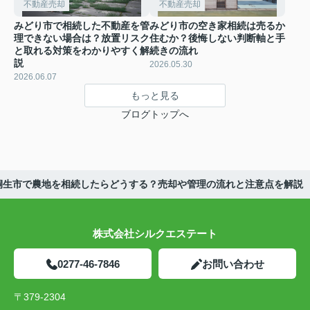
不動産売却
不動産売却
みどり市で相続した不動産を管
みどり市の空き家相続は売るか
理できない場合は？放置リスク
住むか？後悔しない判断軸と手
と取れる対策をわかりやすく解
続きの流れ
説
2026.05.30
2026.06.07
もっと見る
ブログトップへ
桐生市で農地を相続したらどうする？売却や管理の流れと注意点を解説
株式会社シルクエステート
0277-46-7846
お問い合わせ
〒379-2304