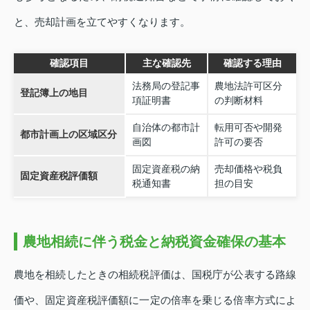
と、売却計画を立てやすくなります。
確認項目
主な確認先
確認する理由
法務局の登記事
農地法許可区分
登記簿上の地目
項証明書
の判断材料
自治体の都市計
転用可否や開発
都市計画上の区域区分
画図
許可の要否
固定資産税の納
売却価格や税負
固定資産税評価額
税通知書
担の目安
農地相続に伴う税金と納税資金確保の基本
農地を相続したときの相続税評価は、国税庁が公表する路線
価や、固定資産税評価額に一定の倍率を乗じる倍率方式によ