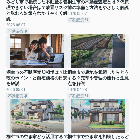
みどり市で相続した不動産を管
桐生市の不動産査定とは？依頼
理できない場合は？放置リスク
前の準備と方法をやさしく解説
と取れる対策をわかりやすく解
2026.05.07
説
不動産売却
2026.06.07
不動産売却
桐生市の不動産売却相場は？比
桐生市で農地を相続したらどう
較のポイントと自宅価格の目安
する？売却や管理の流れと注意
を解説
点を解説
2026.05.01
2026.04.28
不動産売却
不動産売却
桐生市の空き家どう活用する？
桐生市で空き家を相続したらど