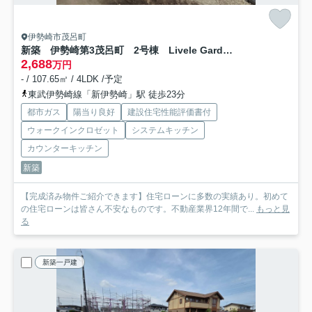
伊勢崎市茂呂町
新築 伊勢崎第3茂呂町 2号棟 Livele Garden.S
2,688
万円
- / 107.65㎡ / 4LDK /予定
東武伊勢崎線「新伊勢崎」駅 徒歩23分
都市ガス
陽当り良好
建設住宅性能評価書付
ウォークインクロゼット
システムキッチン
カウンターキッチン
新築
【完成済み物件ご紹介できます】住宅ローンに多数の実績あり。初めて
の住宅ローンは皆さん不安なものです。不動産業界12年間で...
もっと見
る
新築一戸建