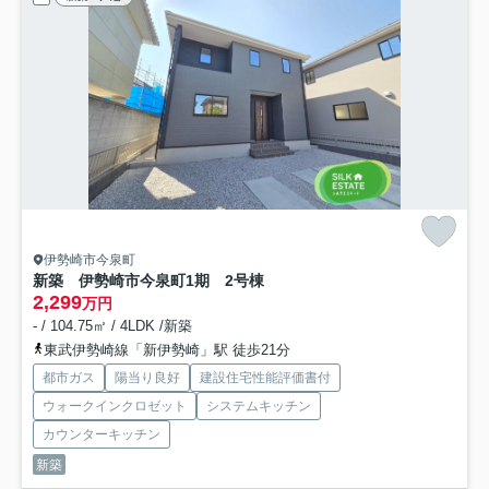
伊勢崎市今泉町
新築 伊勢崎市今泉町1期 2号棟
2,299
万円
- / 104.75㎡ / 4LDK /新築
東武伊勢崎線「新伊勢崎」駅 徒歩21分
都市ガス
陽当り良好
建設住宅性能評価書付
ウォークインクロゼット
システムキッチン
カウンターキッチン
新築