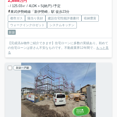
2,888
万円
- / 125.03㎡ / 4LDK＋S(納戸) /予定
東武伊勢崎線「新伊勢崎」駅 徒歩23分
都市ガス
陽当り良好
建設住宅性能評価書付
収納豊富
ウォークインクロゼット
システムキッチン
新築
【完成済み物件ご紹介できます】住宅ローンに多数の実績あり。初めて
の住宅ローンは皆さん不安なものです。不動産業界12年間で...
もっと見
る
新築一戸建