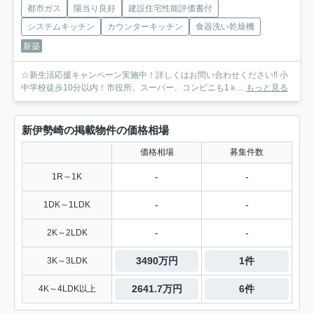
都市ガス
陽当り良好
建設住宅性能評価書付
システムキッチン
カウンターキッチン
食器洗い乾燥機
新築
☆新生活応援キャンペーン実施中！詳しくはお問い合わせください‼ 小
中学校徒歩10分以内！市役所、スーパー、コンビニも1ｋ...
もっと見る
新伊勢崎の掲載物件の価格相場
価格相場
募集件数
-
-
1R～1K
-
-
1DK～1LDK
-
-
2K～2LDK
3490万円
1件
3K～3LDK
2641.7万円
6件
4K～4LDK以上