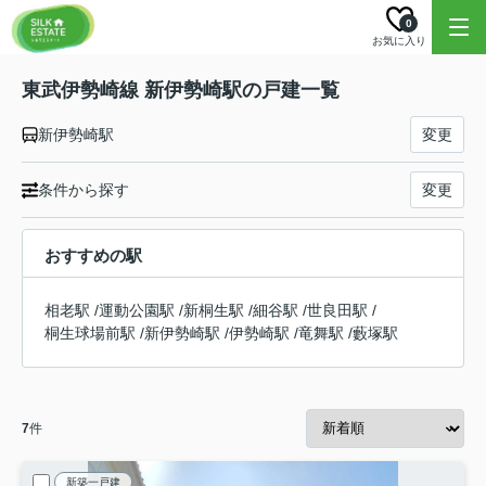
0
お気に入り
東武伊勢崎線 新伊勢崎駅の戸建一覧
新伊勢崎駅
変更
条件から探す
変更
おすすめの駅
相老駅
/
運動公園駅
/
新桐生駅
/
細谷駅
/
世良田駅
/
桐生球場前駅
/
新伊勢崎駅
/
伊勢崎駅
/
竜舞駅
/
藪塚駅
7
件
新築一戸建