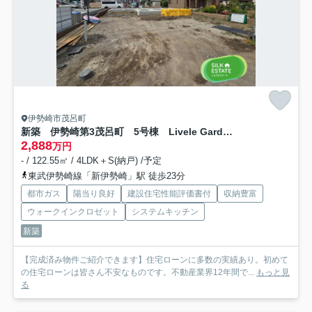
伊勢崎市茂呂町
新築 伊勢崎第3茂呂町 5号棟 Livele Garden.S
2,888
万円
- / 122.55㎡ / 4LDK＋S(納戸) /予定
東武伊勢崎線「新伊勢崎」駅 徒歩23分
都市ガス
陽当り良好
建設住宅性能評価書付
収納豊富
ウォークインクロゼット
システムキッチン
新築
【完成済み物件ご紹介できます】住宅ローンに多数の実績あり。初めて
の住宅ローンは皆さん不安なものです。不動産業界12年間で...
もっと見
る