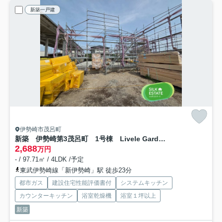
新築一戸建
伊勢崎市茂呂町
新築 伊勢崎第3茂呂町 1号棟 Livele Garden.S
2,688
万円
- / 97.71㎡ / 4LDK /予定
東武伊勢崎線「新伊勢崎」駅 徒歩23分
都市ガス
建設住宅性能評価書付
システムキッチン
カウンターキッチン
浴室乾燥機
浴室１坪以上
新築