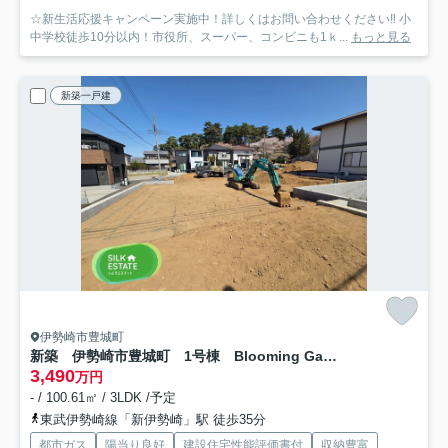
☆新生活応援キャンペーン実施中！詳しくはお問い合わせください‼ 小
中学校徒歩10分以内！市役所、スーパー、コンビニも1ｋ...
もっと見る
新築一戸建
伊勢崎市豊城町
新築 伊勢崎市豊城町 1号棟 Blooming Garden
3,490
万円
- / 100.61㎡ / 3LDK /予定
東武伊勢崎線「新伊勢崎」駅 徒歩35分
都市ガス
陽当り良好
建設住宅性能評価書付
収納豊富