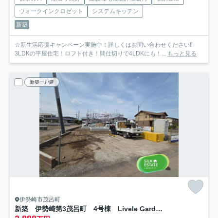
ウォークインクロゼット
システムキッチン
新築
☆新生活応援キャンペーン実施中！詳しくはお問い合わせください‼
3LDKの平屋住宅！ロフト付き！間仕切りで4LDKにも！...
もっと見る
新築一戸建
伊勢崎市茂呂町
新築 伊勢崎第3茂呂町 4号棟 Livele Garden.S