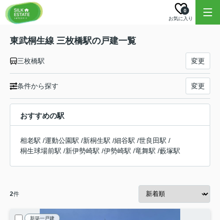
0
お気に入り
東武桐生線 三枚橋駅の戸建一覧
三枚橋駅
変更
条件から探す
変更
おすすめの駅
相老駅
/
運動公園駅
/
新桐生駅
/
細谷駅
/
世良田駅
/
桐生球場前駅
/
新伊勢崎駅
/
伊勢崎駅
/
竜舞駅
/
藪塚駅
2
件
新築一戸建