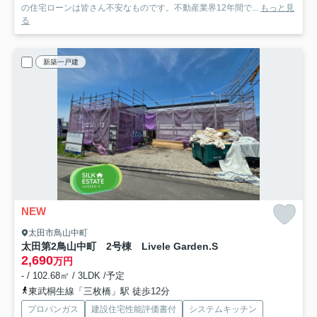
の住宅ローンは皆さん不安なものです。不動産業界12年間で...
もっと見
る
新築一戸建
NEW
太田市鳥山中町
太田第2鳥山中町 2号棟 Livele Garden.S
2,690
万円
- / 102.68㎡ / 3LDK /予定
東武桐生線「三枚橋」駅 徒歩12分
プロパンガス
建設住宅性能評価書付
システムキッチン