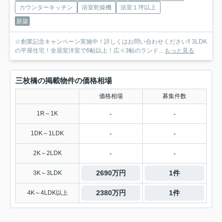
カウンターキッチン
浴室乾燥機
浴室１坪以上
新築
☆創業記念キャンペーン実施中！詳しくはお問い合わせください‼ 3LDK
の平屋住宅！全居室洋室で6帖以上！広々3帖のランド...
もっと見る
三枚橋の掲載物件の価格相場
価格相場
募集件数
-
-
1R～1K
-
-
1DK～1LDK
-
-
2K～2LDK
2690万円
1件
3K～3LDK
2380万円
1件
4K～4LDK以上