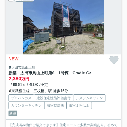
NEW
太田市鳥山上町
新築 太田市鳥山上町第6 1号棟 Cradle Garden
2,380
万円
- / 98.81㎡ / 4LDK /予定
東武桐生線「三枚橋」駅 徒歩15分
プロパンガス
建設住宅性能評価書付
システムキッチン
カウンターキッチン
浴室乾燥機
浴室１坪以上
新築
【完成済み物件ご紹介できます】住宅ローンに多数の実績あり。初めて