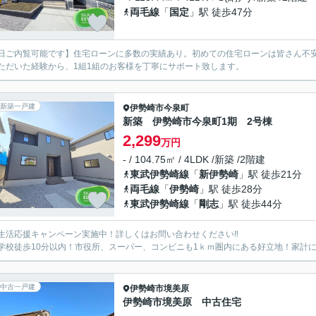
両毛線
「
国定
」駅 徒歩47分
日ご内覧可能です】住宅ローンに多数の実績あり。初めての住宅ローンは皆さん不安
ただいた経験から、1組1組のお客様を丁寧にサポート致します。
新築一戸建
伊勢崎市
今泉町
新築 伊勢崎市今泉町1期 2号棟
2,299
万円
- / 104.75㎡ / 4LDK /新築 /2階建
東武伊勢崎線
「
新伊勢崎
」駅 徒歩21分
両毛線
「
伊勢崎
」駅 徒歩28分
東武伊勢崎線
「
剛志
」駅 徒歩44分
生活応援キャンペーン実施中！詳しくはお問い合わせください‼
学校徒歩10分以内！市役所、スーパー、コンビニも1ｋｍ圏内にある好立地！家計に
中古一戸建
伊勢崎市
境美原
伊勢崎市境美原 中古住宅