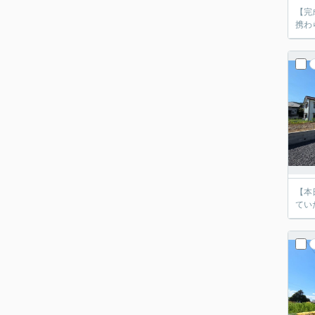
【完
携わ
【本
てい