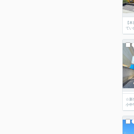
【本
てい
☆新
小中