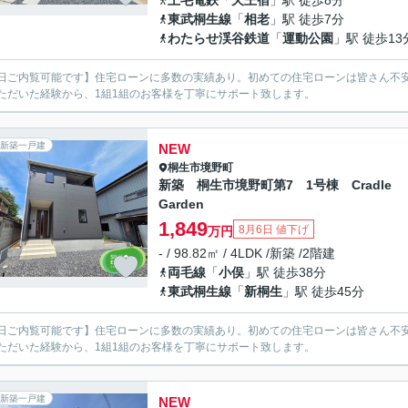
上毛電鉄
「
天王宿
」駅 徒歩8分
東武桐生線
「
相老
」駅 徒歩7分
わたらせ渓谷鉄道
「
運動公園
」駅 徒歩13
日ご内覧可能です】住宅ローンに多数の実績あり。初めての住宅ローンは皆さん不安
ただいた経験から、1組1組のお客様を丁寧にサポート致します。
新築一戸建
NEW
桐生市
境野町
新築 桐生市境野町第7 1号棟 Cradle
Garden
1,849
8月6日 値下げ
万円
- / 98.82㎡ / 4LDK /新築 /2階建
両毛線
「
小俣
」駅 徒歩38分
東武桐生線
「
新桐生
」駅 徒歩45分
日ご内覧可能です】住宅ローンに多数の実績あり。初めての住宅ローンは皆さん不安
ただいた経験から、1組1組のお客様を丁寧にサポート致します。
新築一戸建
NEW