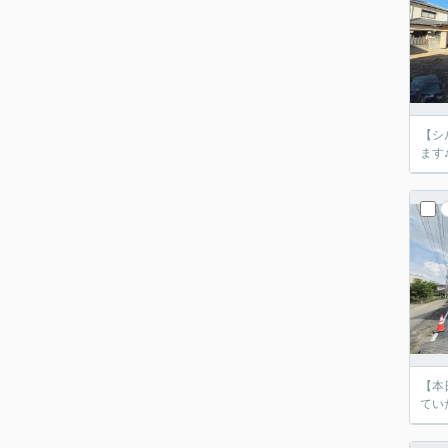
【シ
ます
【本
てい