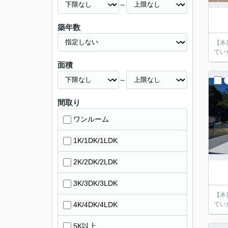
～
築年数
【本
てい
面積
～
間取り
ワンルーム
1K/1DK/1LDK
2K/2DK/2LDK
3K/3DK/3LDK
【本
4K/4DK/4LDK
てい
5K以上