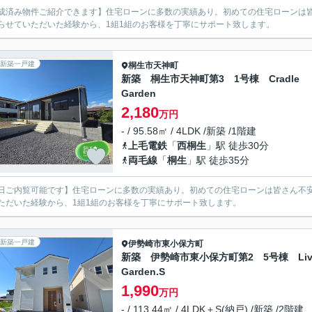
成済み物件ご紹介できます】住宅ローンに多数の実績あり。初めての住宅ローンは皆
らせていただいた経験から、1組1組のお客様を丁寧にサポート致します。
新築一戸建
桐生市
天神町
新築 桐生市天神町第3 1号棟 Cradle
Garden
2,180
万円
- / 95.58㎡ / 4LDK /新築 /1階建
上毛電鉄
「
西桐生
」駅 徒歩30分
両毛線
「
桐生
」駅 徒歩35分
日ご内覧可能です】住宅ローンに多数の実績あり。初めての住宅ローンは皆さん不安
ただいた経験から、1組1組のお客様を丁寧にサポート致します。
新築一戸建
伊勢崎市
東小保方町
新築 伊勢崎市東小保方町第2 5号棟 Live
Garden.S
1,990
万円
- / 113.44㎡ / 4LDK＋S(納戸) /新築 /2階建