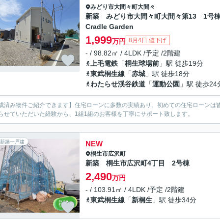
みどり市
大間々町大間々
新築 みどり市大間々町大間々第13 1
Cradle Garden
1,999
8月4日 値下げ
万円
- / 98.82㎡ / 4LDK /予定 /2階建
上毛電鉄
「
桐生球場前
」駅 徒歩19分
東武桐生線
「
赤城
」駅 徒歩18分
わたらせ渓谷鉄道
「
運動公園
」駅 徒歩24
成済み物件ご紹介できます】住宅ローンに多数の実績あり。初めての住宅ローンは皆
らせていただいた経験から、1組1組のお客様を丁寧にサポート致します。
新築一戸建
NEW
桐生市
広沢町
新築 桐生市広沢町4丁目 2号棟
2,490
万円
- / 103.91㎡ / 4LDK /予定 /2階建
東武桐生線
「
新桐生
」駅 徒歩34分