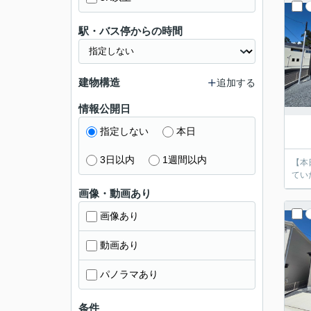
駅・バス停からの時間
建物構造
追加する
情報公開日
指定しない
本日
3日以内
1週間以内
【本
てい
画像・動画あり
画像あり
動画あり
パノラマあり
条件