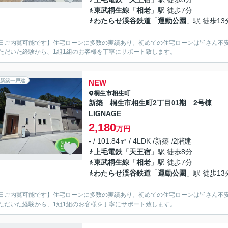
東武桐生線
「
相老
」駅 徒歩7分
わたらせ渓谷鉄道
「
運動公園
」駅 徒歩13
日ご内覧可能です】住宅ローンに多数の実績あり。初めての住宅ローンは皆さん不安
ただいた経験から、1組1組のお客様を丁寧にサポート致します。
新築一戸建
NEW
桐生市
相生町
新築 桐生市相生町2丁目01期 2号棟
LIGNAGE
2,180
万円
- / 101.84㎡ / 4LDK /新築 /2階建
上毛電鉄
「
天王宿
」駅 徒歩8分
東武桐生線
「
相老
」駅 徒歩7分
わたらせ渓谷鉄道
「
運動公園
」駅 徒歩13
日ご内覧可能です】住宅ローンに多数の実績あり。初めての住宅ローンは皆さん不安
ただいた経験から、1組1組のお客様を丁寧にサポート致します。