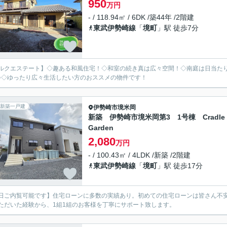
950
万円
- / 118.94㎡ / 6DK /築44年 /2階建
東武伊勢崎線
「
境町
」駅 徒歩7分
ルクエステート】◇趣ある和風住宅！◇和室の続き真は広々空間！◇南庭は日当た
♪◇ゆったり広々生活したい方のおススメの物件です！
新築一戸建
伊勢崎市
境米岡
新築 伊勢崎市境米岡第3 1号棟 Cradle
Garden
2,080
万円
- / 100.43㎡ / 4LDK /新築 /2階建
東武伊勢崎線
「
境町
」駅 徒歩17分
日ご内覧可能です】住宅ローンに多数の実績あり。初めての住宅ローンは皆さん不安
ただいた経験から、1組1組のお客様を丁寧にサポート致します。