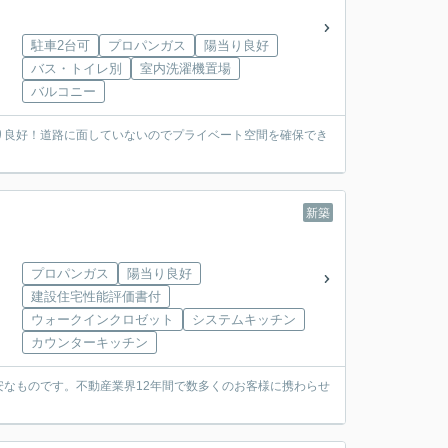
駐車2台可
プロパンガス
陽当り良好
バス・トイレ別
室内洗濯機置場
バルコニー
り良好！道路に面していないのでプライベート空間を確保でき
新築
プロパンガス
陽当り良好
建設住宅性能評価書付
ウォークインクロゼット
システムキッチン
カウンターキッチン
なものです。不動産業界12年間で数多くのお客様に携わらせ