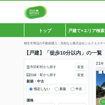
トップ
戸建て×エリア検索
桐生市周辺の不動産購入・売却なら株式会社シルクエステ
【戸建】「徒歩10分以内」の一覧
21
件
市区町村から探す
変更
沿線・駅から探す
変更
新築・中古
指定しない
新築
中古
価格