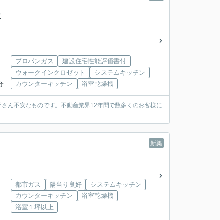
号棟
プロパンガス
建設住宅性能評価書付
ウォークインクロゼット
システムキッチン
分
カウンターキッチン
浴室乾燥機
さん不安なものです。不動産業界12年間で数多くのお客様に
新築
都市ガス
陽当り良好
システムキッチン
カウンターキッチン
浴室乾燥機
浴室１坪以上