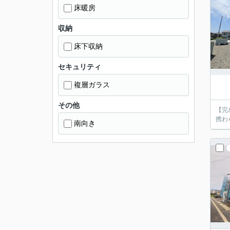
床暖房
収納
床下収納
セキュリティ
複層ガラス
その他
【完
携わ
南向き