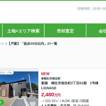
営業時間：10:00~
土地×エリア検索
売却査定
会
【戸建】「徒歩10分以内」の一覧
ート
新築一戸建
NEW
桐生市
相生町
新築 桐生市相生町2丁目01期 1号棟
LIGNAGE
2,480
万円
- / 101.02㎡ / 4LDK /新築 /2階建
上毛電鉄
「
天王宿
」駅 徒歩8分