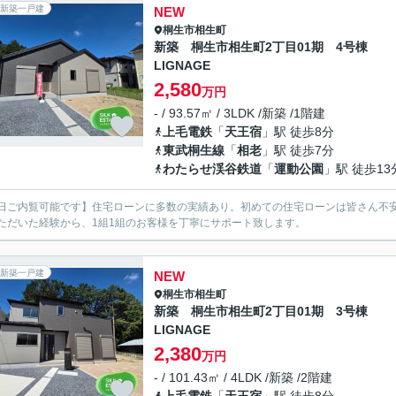
新築一戸建
NEW
桐生市
相生町
新築 桐生市相生町2丁目01期 4号棟
LIGNAGE
2,580
万円
- / 93.57㎡ / 3LDK /新築 /1階建
上毛電鉄
「
天王宿
」駅 徒歩8分
東武桐生線
「
相老
」駅 徒歩7分
わたらせ渓谷鉄道
「
運動公園
」駅 徒歩13
日ご内覧可能です】住宅ローンに多数の実績あり。初めての住宅ローンは皆さん不安
ただいた経験から、1組1組のお客様を丁寧にサポート致します。
新築一戸建
NEW
桐生市
相生町
新築 桐生市相生町2丁目01期 3号棟
LIGNAGE
2,380
万円
- / 101.43㎡ / 4LDK /新築 /2階建