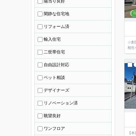
陽当り良好
閑静な住宅地
リフォーム済
輸入住宅
☆創
相生
二世帯住宅
自由設計対応
ペット相談
デザイナーズ
リノベーション済
眺望良好
ワンフロア
【本