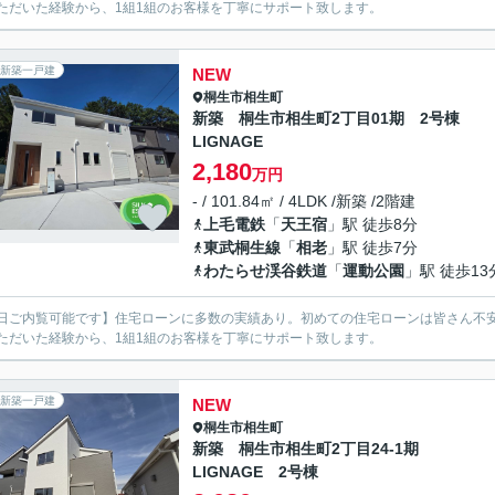
ただいた経験から、1組1組のお客様を丁寧にサポート致します。
新築一戸建
NEW
桐生市
相生町
新築 桐生市相生町2丁目01期 2号棟
LIGNAGE
2,180
万円
- / 101.84㎡ / 4LDK /新築 /2階建
上毛電鉄
「
天王宿
」駅 徒歩8分
東武桐生線
「
相老
」駅 徒歩7分
わたらせ渓谷鉄道
「
運動公園
」駅 徒歩13
日ご内覧可能です】住宅ローンに多数の実績あり。初めての住宅ローンは皆さん不安
ただいた経験から、1組1組のお客様を丁寧にサポート致します。
新築一戸建
NEW
桐生市
相生町
新築 桐生市相生町2丁目24-1期
LIGNAGE 2号棟