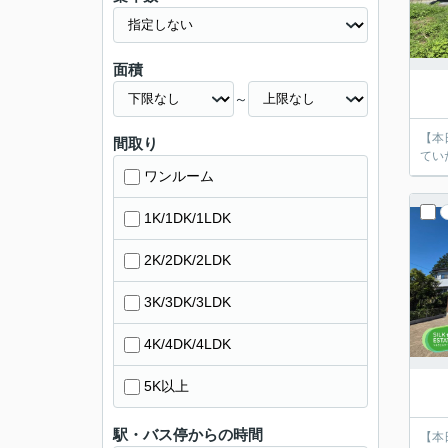
面積
～
【本
間取り
てい
ワンルーム
1K/1DK/1LDK
2K/2DK/2LDK
3K/3DK/3LDK
4K/4DK/4LDK
5K以上
駅・バス停からの時間
【本