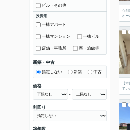
ビル・その他
☆創
投資用
オー
一棟アパート
一棟マンション
一棟ビル
店舗・事務所
寮・旅館等
新築・中古
指定しない
新築
中古
【本
価格
てい
～
利回り
築年数