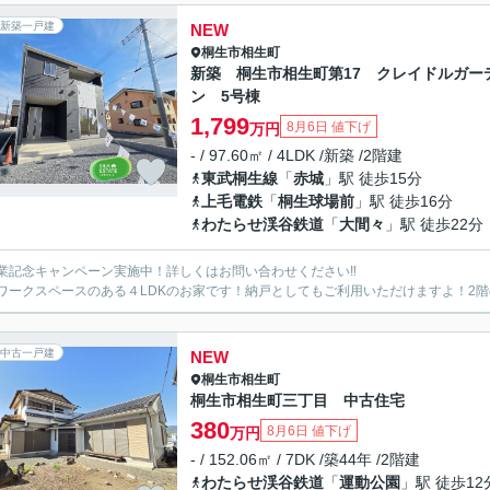
新築一戸建
NEW
桐生市
相生町
新築 桐生市相生町第17 クレイドルガー
ン 5号棟
1,799
8月6日 値下げ
万円
- / 97.60㎡ / 4LDK /新築 /2階建
東武桐生線
「
赤城
」駅 徒歩15分
上毛電鉄
「
桐生球場前
」駅 徒歩16分
わたらせ渓谷鉄道
「
大間々
」駅 徒歩22分
業記念キャンペーン実施中！詳しくはお問い合わせください‼
ワークスペースのある４LDKのお家です！納戸としてもご利用いただけますよ！2
中古一戸建
NEW
桐生市
相生町
桐生市相生町三丁目 中古住宅
380
8月6日 値下げ
万円
- / 152.06㎡ / 7DK /築44年 /2階建
わたらせ渓谷鉄道
「
運動公園
」駅 徒歩12