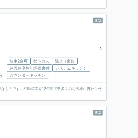
新築
駐車2台可
都市ガス
陽当り良好
建設住宅性能評価書付
システムキッチン
分
カウンターキッチン
なものです。不動産業界12年間で数多くのお客様に携わらせ
新築