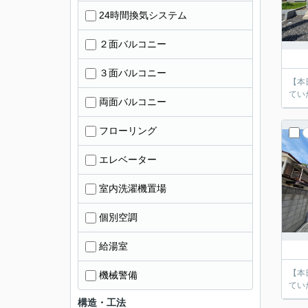
24時間換気システム
２面バルコニー
３面バルコニー
【本
てい
両面バルコニー
フローリング
エレベーター
室内洗濯機置場
個別空調
給湯室
【本
機械警備
てい
構造・工法