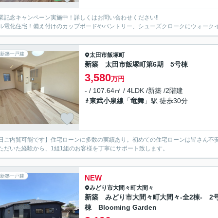
業記念キャンペーン実施中！詳しくはお問い合わせください‼
ル電化住宅！備え付けのカップボードやパントリー、シューズクロークにウォーク
新築一戸建
太田市
飯塚町
新築 太田市飯塚町第6期 5号棟
3,580
万円
- / 107.64㎡ / 4LDK /新築 /2階建
東武小泉線
「
竜舞
」駅 徒歩30分
日ご内覧可能です】住宅ローンに多数の実績あり。初めての住宅ローンは皆さん不安
ただいた経験から、1組1組のお客様を丁寧にサポート致します。
新築一戸建
NEW
みどり市
大間々町大間々
新築 みどり市大間々町大間々-全2棟- 2
棟 Blooming Garden