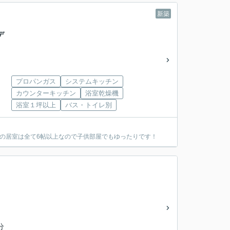
新築
デ
プロパンガス
システムキッチン
カウンターキッチン
浴室乾燥機
浴室１坪以上
バス・トイレ別
階の居室は全て6帖以上なので子供部屋でもゆったりです！
分