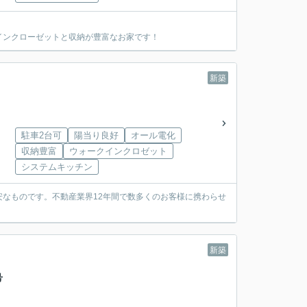
インクローゼットと収納が豊富なお家です！
新築
駐車2台可
陽当り良好
オール電化
収納豊富
ウォークインクロゼット
システムキッチン
なものです。不動産業界12年間で数多くのお客様に携わらせ
新築
号