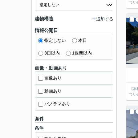
てい
建物構造
追加する
情報公開日
指定しない
本日
3日以内
1週間以内
画像・動画あり
画像あり
【本
動画あり
てい
パノラマあり
条件
条件