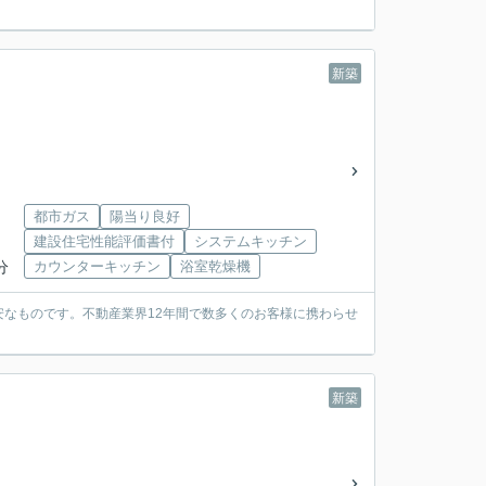
新築
都市ガス
陽当り良好
建設住宅性能評価書付
システムキッチン
分
カウンターキッチン
浴室乾燥機
なものです。不動産業界12年間で数多くのお客様に携わらせ
新築