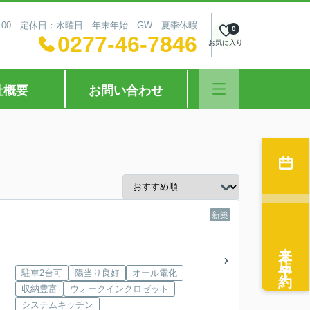
18:00 定休日：水曜日 年末年始 GW 夏季休暇
0
0277-46-7846
お気に入り
社概要
お問い合わせ
新築
来店予約
駐車2台可
陽当り良好
オール電化
収納豊富
ウォークインクロゼット
システムキッチン