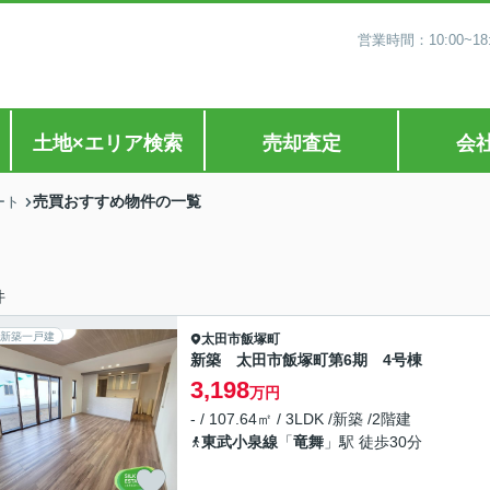
営業時間：10:00~
土地×エリア検索
売却査定
会
売買おすすめ物件の一覧
ート
件
新築一戸建
太田市
飯塚町
新築 太田市飯塚町第6期 4号棟
3,198
万円
- / 107.64㎡ / 3LDK /新築 /2階建
東武小泉線
「
竜舞
」駅 徒歩30分