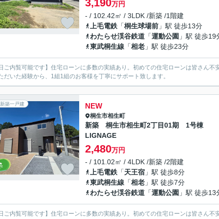
3,190
万円
- / 102.42㎡ / 3LDK /新築 /1階建
上毛電鉄
「
桐生球場前
」駅 徒歩13分
わたらせ渓谷鉄道
「
運動公園
」駅 徒歩19
東武桐生線
「
相老
」駅 徒歩23分
日ご内覧可能です】住宅ローンに多数の実績あり。初めての住宅ローンは皆さん不安
ただいた経験から、1組1組のお客様を丁寧にサポート致します。
新築一戸建
NEW
桐生市
相生町
新築 桐生市相生町2丁目01期 1号棟
LIGNAGE
2,480
万円
- / 101.02㎡ / 4LDK /新築 /2階建
上毛電鉄
「
天王宿
」駅 徒歩8分
東武桐生線
「
相老
」駅 徒歩7分
わたらせ渓谷鉄道
「
運動公園
」駅 徒歩13
日ご内覧可能です】住宅ローンに多数の実績あり。初めての住宅ローンは皆さん不安