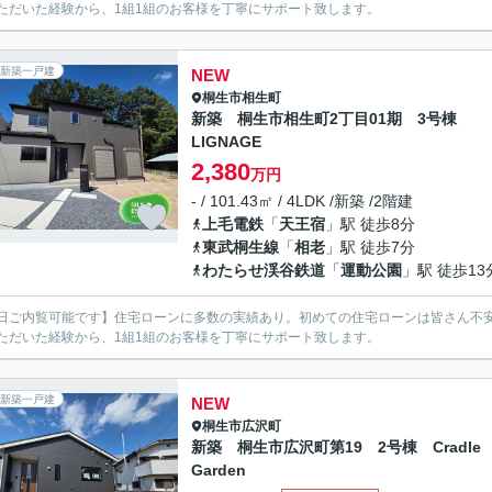
ただいた経験から、1組1組のお客様を丁寧にサポート致します。
新築一戸建
NEW
桐生市
相生町
新築 桐生市相生町2丁目01期 3号棟
LIGNAGE
2,380
万円
- / 101.43㎡ / 4LDK /新築 /2階建
上毛電鉄
「
天王宿
」駅 徒歩8分
東武桐生線
「
相老
」駅 徒歩7分
わたらせ渓谷鉄道
「
運動公園
」駅 徒歩13
日ご内覧可能です】住宅ローンに多数の実績あり。初めての住宅ローンは皆さん不安
ただいた経験から、1組1組のお客様を丁寧にサポート致します。
新築一戸建
NEW
桐生市
広沢町
新築 桐生市広沢町第19 2号棟 Cradle
Garden