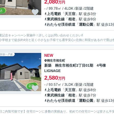
2,080
万円
- / 99.78㎡ / 4LDK /新築 /2階建
上毛電鉄
「
天王宿
」駅 徒歩3分
東武桐生線
「
相老
」駅 徒歩9分
わたらせ渓谷鉄道
「
運動公園
」駅 徒歩13
業記念キャンペーン実施中！詳しくはお問い合わせください‼
小学校まで徒歩約4分と近く小さなお子様でも通学安心♪北側に和室があるので畳は
新築一戸建
NEW
桐生市
相生町
新築 桐生市相生町2丁目01期 4号棟
LIGNAGE
2,580
万円
- / 93.57㎡ / 3LDK /新築 /1階建
上毛電鉄
「
天王宿
」駅 徒歩8分
東武桐生線
「
相老
」駅 徒歩7分
わたらせ渓谷鉄道
「
運動公園
」駅 徒歩13
日ご内覧可能です】住宅ローンに多数の実績あり。初めての住宅ローンは皆さん不安