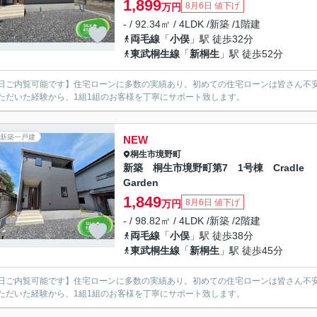
1,899
8月6日 値下げ
万円
- / 92.34㎡ / 4LDK /新築 /1階建
両毛線
「
小俣
」駅 徒歩32分
東武桐生線
「
新桐生
」駅 徒歩52分
日ご内覧可能です】住宅ローンに多数の実績あり。初めての住宅ローンは皆さん不安
ただいた経験から、1組1組のお客様を丁寧にサポート致します。
新築一戸建
NEW
桐生市
境野町
新築 桐生市境野町第7 1号棟 Cradle
Garden
1,849
8月6日 値下げ
万円
- / 98.82㎡ / 4LDK /新築 /2階建
両毛線
「
小俣
」駅 徒歩38分
東武桐生線
「
新桐生
」駅 徒歩45分
日ご内覧可能です】住宅ローンに多数の実績あり。初めての住宅ローンは皆さん不安
ただいた経験から、1組1組のお客様を丁寧にサポート致します。