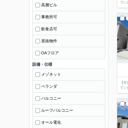
てい
高層ビル
事務所可
飲食店可
居抜物件
OAフロア
設備・仕様
メゾネット
【本
ベランダ
てい
バルコニー
ルーフバルコニー
オール電化