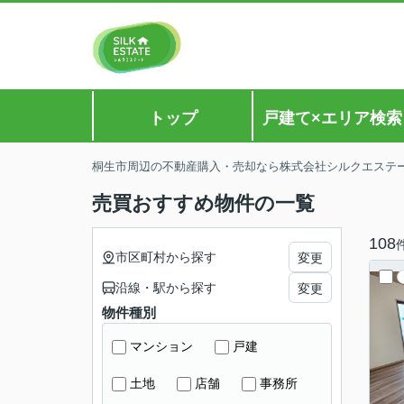
トップ
戸建て×エリア検索
桐生市周辺の不動産購入・売却なら株式会社シルクエステ
売買おすすめ物件の一覧
108
市区町村から探す
変更
沿線・駅から探す
変更
物件種別
マンション
戸建
土地
店舗
事務所